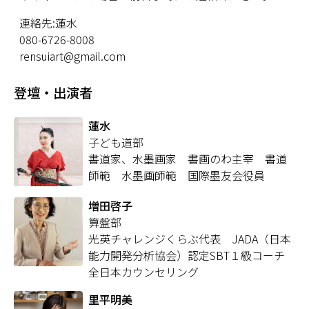
連絡先:蓮水
080-6726-8008
rensuiart@gmail.com
登壇・出演者
蓮水
子ども道部
書道家、水墨画家 書画のわ主宰 書道
師範 水墨画師範 国際墨友会役員
増田啓子
算盤部
光英チャレンジくらぶ代表 JADA（日本
能力開発分析協会）認定SBT１級コーチ
全日本カウンセリング
里平明美