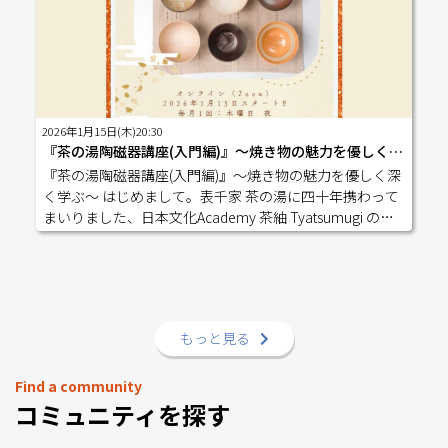
しております。 今回ご都合が合わない方も、ぜひ次回の
行・解説加藤あや（アートマインドコーチ）指尾成俊
ご参加をご検討ください。 和文化を愛する皆様との新た
（京都芸術大学卒業、VTSファシリテーター) お振込み
なご縁と交流を、心より楽しみにしております。 ご質
先：滋賀銀行 西陣支店 普通463132一般社団法人 和文
問・お問い合わせは、秋本までお気軽にご連絡くださ
化智恵協会イッパンシャダンホウジン ワブンカチエキ
い。 winedaisuki321@gmail.com 皆様のご来場を心よりお
ョウカイ ※お申込み・ご入金を持って申込を完了とさ
待ちしております。 和文化智恵協会
せて頂きます。
2026年1月15日(木)20:30
『茶の湯陶磁器講座(入門編)』～焼き物の魅力を優しく深く学ぶ～
『茶の湯陶磁器講座(入門編)』～焼き物の魅力を優しく深
く学ぶ～ はじめまして。表千家 茶の湯に四十年携わって
まいりました、日本文化Academy 茶紬 Tyatsumugi の木
本桐綾でございます。 このたび、2026年1月15日（木）よ
り、ZOOMオンラインによる「茶の湯陶磁器講座（入門
編）」 を開講する運びとなりました。 本講座は、 ・お茶
はしていないけれど、焼物が好きな方・陶磁器に興味が
あり、基礎からきちんと学びたい方・茶道のお稽古をし
もっと見る
ており、お道具について理解を深めたい方・日本の歴史
や文化がお好きな方 など、茶道経験の有無を問わず、ど
なたでもご参加いただける内容となっております。 茶の
Find a community
湯陶磁器の「入口」として、難しくなりすぎず、楽しく、
コミュニティを探す
丁寧にお伝えしてまいります。 ―――――――――――――――――――――――――――――――――――――――【講座概要】■ 開始日：2
026年1月15日（木）■ 開催日：毎月第3木曜日（年間12回