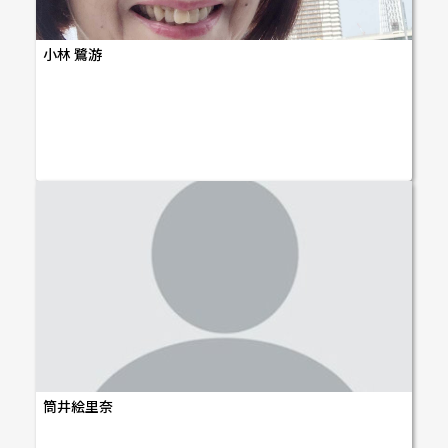
小林 鷺游
筒井絵里奈