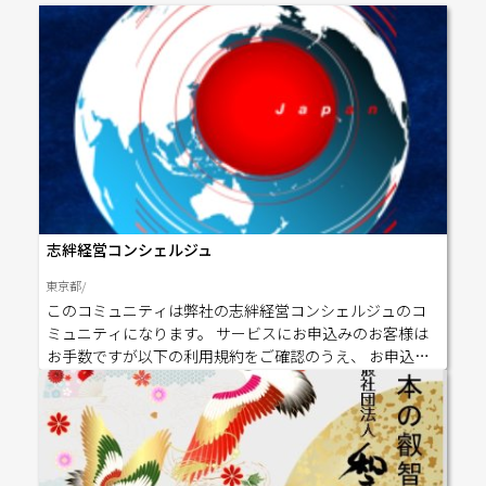
コース）■ 時間：20:30〜22:00■ 開催方法：ZOOMオンラ
イン（ご自宅からご参加いただけます） zoom URL h
ttps://us06web.zoom.us/j/84201098671 ミーティング ID: 8
42 0109 8671――――――――――――――――――――――――――――――――――――――― 【受講料】👉一般顧客：240,000円(税込264,0
00円)👉 正会員：216,000円(税込23,7600円)👉特別会員：
192,000円(税込211,200円) 〇お振込み先：滋賀銀行 西陣
支店 普通463132 一般社団法人 和文化智恵協会 イッパン
シャダンホウジン ワブンカチエキョウカイ ――――――――――――――――――――――――――――――――――――――― 新しい年の
はじまりに、日本文化と静かに向き合う時間を持ってみ
ませんか。 茶の湯陶磁器・入門編として、ぜひこの機会
志絆経営コンシェルジュ
にご活用いただけましたら幸いです。 ※第一回の開催日
時が迫っているため、第一回は再度開催も検討しており
東京都/
ます。 ご不明な点や気になる点がございましたら、どう
このコミュニティは弊社の志絆経営コンシェルジュのコ
ぞお気軽にご連絡くださいませ。 皆さまとご一緒できる
ミュニティになります。 サービスにお申込みのお客様は
ことを、心より楽しみにしております。 ―――――――――――――――――――――――――――――――――――――――日本文化Academ
お手数ですが以下の利用規約をご確認のうえ、 お申込み
y茶紬 Tyatsumugi木本 桐綾 e-mail : tyatsumugi@gmai
ページで同意するにチェックをお願いいたします。 【利
l.com
用規約リンク】