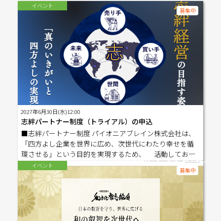
イベント
募集中
2027年6月30日(水)12:00
志絆パートナー制度（トライアル）の申込
■志絆パートナー制度 パイオニアブレイン株式会社は、
「四方よし企業を世界に広め、次世代にわたり幸せを循
環させる」という目的を実現するため、 活動しており
ます。 志絆パートナーとは、弊社の目的や理念に共感
イベント
募集中
いただく中で、 ▷四方よしを身に付けながら成長し、関
わる人や会社と共に幸せになりたい方 ▷他者に与え、地
域、社会を発展させ、よい世の中を創りたい方 で、弊社
が認める事業主または経営者を対象にしております。 ----
------------------------------------------- ご希望の会員をお選び