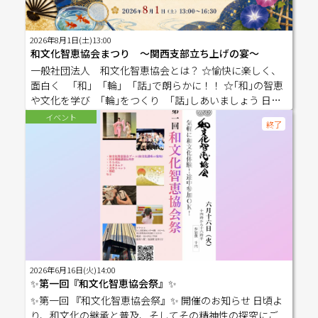
2026年8月1日(土)13:00
和文化智恵協会まつり ～関西支部立ち上げの宴～
一般社団法人 和文化智恵協会とは？ ☆愉快に楽しく、
面白く ｢和｣ ｢輪｣ ｢話｣で朗らかに！！ ☆｢和｣の智恵
や文化を学び ｢輪｣をつくり ｢話｣しあいましょう 日本
文化の専門家が集まり、智恵を共有し、次世代に伝え、
イベント
終了
幸せな人生に導くための会です この度、関西支部を立ち
上げました！ 一日でたくさんの日本文化を学び、体験で
きる特別なお祭りです ご一緒しませんか！ ▼日程：2026
年８月1日（土）13時～16時30分 【スケジュール】12時30
分 受付開始13時00分‐ 開会のご挨拶 13時05分‐
和文化体験・講座スタート ①天地開闢の呼吸、宇宙
声明 ②さをり織ファッションショー ③神道の智恵 ④
ホツマツタヱ講座 ⑤米粉スイーツの紹介 ⑥着物の文様の
智恵 ⑦印鑑の智恵 ⑧飲尿療法の智恵と歌 ⑨情報推命学 16
時20分‐アンケートご入力16時25分‐集合写真・閉会の
2026年6月16日(火)14:00
ご挨拶 17時00分‐直会 終了後、希望者で直会を
✨第一回『和文化智恵協会祭』✨
予定しています。(別料金になります) ▼参加費 ゲスト：5,
✨第一回 『和文化智恵協会祭』✨ 開催のお知らせ 日頃よ
000円(税込） 正会員：3,000円(税込）
り、和文化の継承と普及、そしてその精神性の探究にご