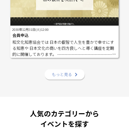
ください ・志絆パートナー(トライアル)「会費：月４,９
８０円」（志絆経営講座を受けていない、または６章ま
で未終了の方） ・志絆パートナー(トライアル)アンバサダ
ー)「会費：月４,９８０円」（志絆経営講座６章まで終了
している方） &lt;会員期間は月次請求とさせていただきま
2030年12月31日(火)12:00
すが、研修システムの関係上、最低６か月以上の継続を
会員申込
お願いしております。&gt; ＊本フォームに参加申込いた
和文化知恵協会では 日本の叡智で人生を豊かで幸せにす
だいた方には、メールにて会員費支払用のURLを送付させ
る知恵や 日本文化の商いを四方良しへと導く講座を定期
ていただきます。 会員規約をご覧いただき同意願いま
的に開催しております。 -----------------------------------------
す。 以下のURLより会員規約をお読みいただき、 同意は
------ ご希望の会員をお選びください 各会員の特色を活か
申込ページ内の「会員規約に同意します」のチェックを
し 和文化の叡智を用いてより豊かで幸せな人生を送り、
お付けください。 会員規約：https://storage.googleapis.c
和文化の智恵を国内から海外へと広げ、和文化に携わる
もっと見る
om/studio-design-asset-files/projects/4BqND4eeWr/s-1x1
人の人生を発展させる&lt;会員期間は年単位のため、１年
_6e603b5c-700e-4774-95c7-0e4479138349.pdf
単位の更新とさせていただきますが、初回入金より1ヶ月
以内であれば、キャンセルを受け付けます。この場合、
１か月分の会費は返金することができません&gt;＊本フォ
ームに参加申込いただいた方には、メールにて会員費支
払用のURLを送付させていただきます。 会員規約をご覧
人気のカテゴリーから
いただき同意願います。 以下のURLより会員規約をお読
みいただき、 同意は申込ページ内の「会員規約に同意し
イベントを探す
ます」のチェックをお付けください。 会員規約：https://