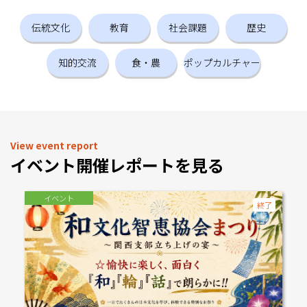
drive.google.com/file/d/1uQFt4WsGbAWXtCa8djhjiqAtFLIA
s1uA/view?usp=sharing 希望の会員ランクをお選びくださ
伝統文化
教育
社会課題
歴史
い。正会員:2,000円特別会員：5,000円
知的交流
食・農
ポップカルチャー
View event report
イベント開催レポートを見る
イベント
終了