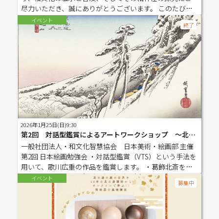
特別会員：2,000円(税込) ▼お振込み先滋賀銀行 西陣
尽力いただき、誠にありがとうございます。 このたび、
支店 普通463132一般社団法人 和文化智恵協会イッパン
記念すべき第一回「和文化智恵協会祭」を開催する運び
イベント
シャダンホウジン ワブンカチエキョウカイ ※お申込
終了
となりました。 「お互いの活動を知り合い、広く普及に
み・ご入金を持って申込を完了とさせて頂きます。 ▼
繋げていく」ことを目的とした、和文化に関心のある方
持ち物 ：特に必要ございません。カジュアルなお洋服で
や会員の皆様のための交流と体験の場です。 和文化に関
大丈夫ですが、和装も大歓迎です！ ▼申込締切：7月31日
心をお持ちの方であれば、どなたでもご参加いただけま
(金)18:00まで ※キャンセルの場合も7月31日までにご連
すので、ぜひお気軽にご来場ください。 【開催概要】 ■
絡ください。
日時 2026年6月16日（火） 14:00～16:30 ■会場 としま区民
センター 小ホール （池袋駅より徒歩5分） ■参加費 1,000
円（当日受付にてお支払いください。） ※すべてのブー
スを体験いただけます。 【当日プログラム（予定）】 ・
和文化智恵協会ブース ・日本舞踊講演「日舞と美しい所
2026年1月25日(日)9:30
作」（愛柳香奈） ・そろばん体験（増田啓子） ・カタカ
第2回 対話型鑑賞によるアートワークショップ ～北斎を超えた絵師、歌川広重～
ムナ体験（小林鷺游） ・天空イベント（笠原麻紀） ・水
一般社団法人・和文化智慧協会 日本美術・絵画部 主催
墨画体験（蓮水） ・着物と日本文化（村井千春） ・日本
第2回 日本絵画勉強会 ・対話型鑑賞（VTS）という手法を
の心理学（秋本眞紀子） 和文化の多彩な世界を、一度に
用いて、歌川広重の作品を鑑賞します。 ・葛飾北斎を追
体験できる貴重な機会です。 【ご参加予定の皆様からの
いかけた歌川広重の若いころから晩年までの作品を紹介
イベント
お声】 「面白そう！」 「学びたい、体験したい」 「今回
募集中
します。 ・東海道五十三次が描かれた歴史的背景なども
は参加できないけれど、次回はぜひ早めに案内してほし
解説します。 ・歌川広重が編み出した独特の構図をご紹
い」 など、多くの嬉しいお声をいただいております。
介します。 zoomでの開催です。 絵画鑑賞のイベントで
【次回開催予定】 2027年2月開催予定 会場はすでに確保
すので、パソコンからのご参加を推奨いたします。 進